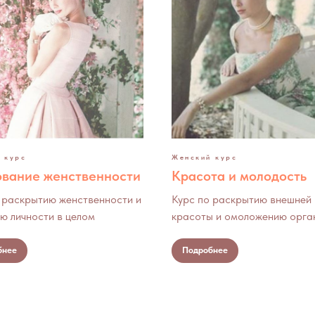
 курс
Женский курс
вание женственности
Красота и молодость
 раскрытию женственности и
Курс по раскрытию внешней
ю личности в целом
красоты и омоложению орга
бнее
Подробнее