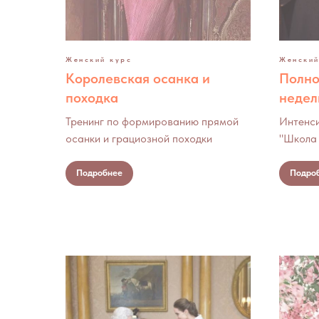
Женский курс
Женский
Королевская осанка и
Полно
походка
недел
Тренинг по формированию прямой
Интенси
осанки и грациозной походки
"Школа 
Подробнее
Подро