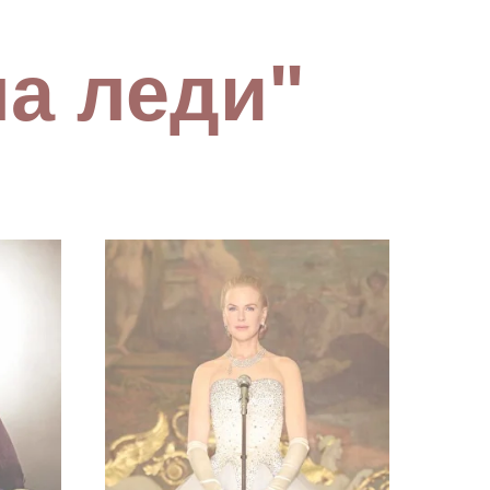
а леди"