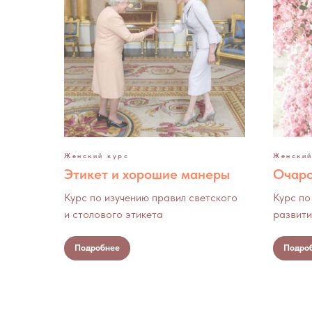
Женский курс
Женский
Этикет и хорошие манеры
Очаро
Курс по изучению правил светского
Курс по
и столового этикета
развити
Подробнее
Подро