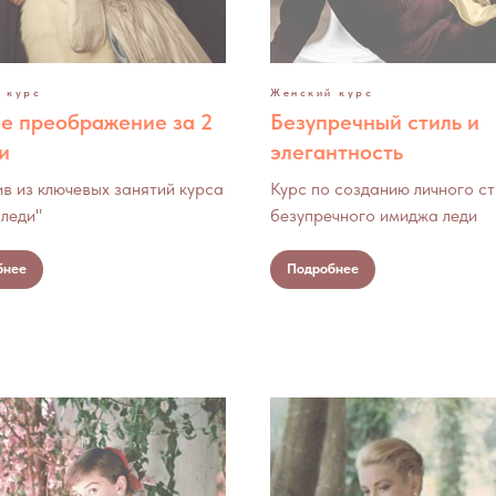
 курс
Женский курс
е преображение за 2
Безупречный стиль и
и
элегантность
в из ключевых занятий курса
Курс по созданию личного ст
леди"
безупречного имиджа леди
бнее
Подробнее