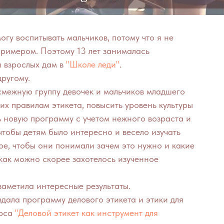
огу воспитывать мальчиков, потому что я не
примером. Поэтому 13 лет занималась
 взрослых дам в
"Школе леди"
.
другому.
смежную группу девочек и мальчиков младшего
 их правилам этикета, повысить уровень культуры
 новую программу с учетом нежного возраста и
чтобы детям было интересно и весело изучать
ое, чтобы они понимали зачем это нужно и какие
 как можно скорее захотелось изученное
заметила интересные результаты.
оздала программу делового этикета и этики для
урса
"Деловой этикет как инструмент для