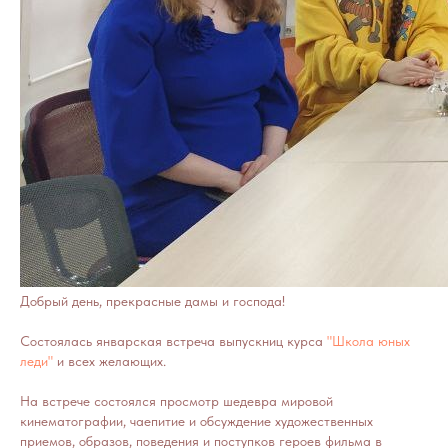
Добрый день, прекрасные дамы и господа!
Состоялась январская встреча выпускниц курса
"Школа юных
леди"
и всех желающих.
На встрече состоялся просмотр шедевра мировой
кинематографии, чаепитие и обсуждение художественных
приемов, образов, поведения и поступков героев фильма в