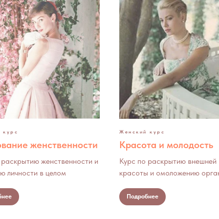
 курс
Женский курс
вание женственности
Красота и молодость
 раскрытию женственности и
Курс по раскрытию внешней
ю личности в целом
красоты и омоложению орга
бнее
Подробнее