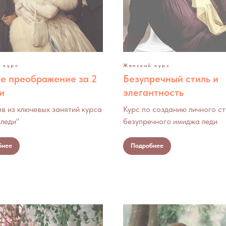
 курс
Женский курс
е преображение за 2
Безупречный стиль и
и
элегантность
в из ключевых занятий курса
Курс по созданию личного ст
леди"
безупречного имиджа леди
бнее
Подробнее