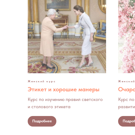
Женский курс
Женский
Этикет и хорошие манеры
Очаро
Курс по изучению правил светского
Курс по
и столового этикета
развити
Подробнее
Подро