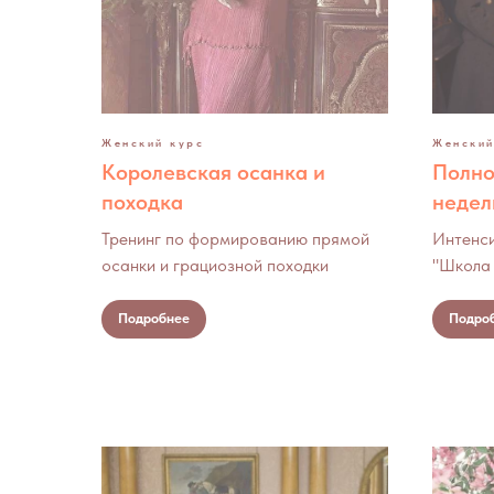
Женский курс
Женский
Королевская осанка и
Полно
походка
недел
Тренинг по формированию прямой
Интенси
осанки и грациозной походки
"Школа 
Подробнее
Подро