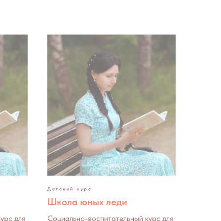
Детский курс
Школа юных леди
урс для
Социально-воспитательный курс для