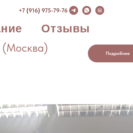
+7
916
975-79-76
(
)
ание
Отзывы
 (Москва)
Подробнее